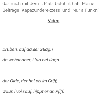
das mich mit dem 1. Platz belohnt hat!! Meine
Beiträge "Kapazunderexzess" und "Nur a Funkn"
Video
Drüben, auf da 4er Stiagn,
da wohnt aner, i tua net liagn
der Oide, der hot ois im Griff,
waun i voi sauf, kippt er an Pfiff.