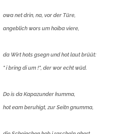
owa net drin, na, vor der Türe,
angeblich wors um hoiba viere,
da Wirt hots gsegn und hot laut brüüt:
" i bring di um !", der wor echt wüd.
Do is da Kapazunder kumma,
hot eam beruhigt, zur Seitn gnumma,
die Scheinchen hob i rascheln ghert,